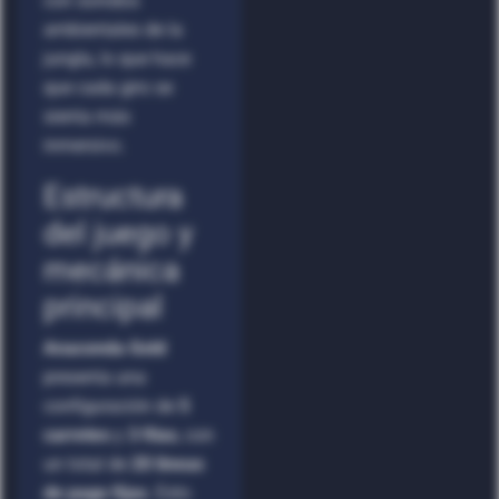
con sonidos
ambientales de la
jungla, lo que hace
que cada giro se
sienta más
inmersivo.
Estructura
del juego y
mecánica
principal
Anaconda Gold
presenta una
configuración de
5
carretes
y
3 filas
, con
un total de
20 líneas
de pago fijas
. Esto