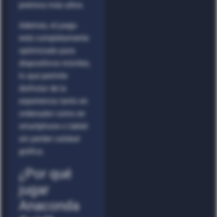
premios más altos.
Además, el juego
está completamente
optimizado para
dispositivos móviles,
lo que permite
disfrutar de la
experiencia tanto en
ordenador como en
smartphone o tablet
sin perder calidad
gráfica.
¿Por qué
jugar
Anaconda