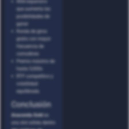
Wild expansivo
que aumenta las
posibilidades de
ganar
Ronda de giros
gratis con mayor
frecuencia de
comodines
Premio máximo de
hasta 5,000x
RTP competitivo y
volatilidad
equilibrada
Conclusión
Anaconda Gold
es
una slot sólida dentro