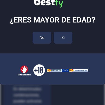
símbolos scatter
se activa la ronda
de giros gratis.
¿ERES MAYOR DE EDAD?
Giros gratis:
Durante esta
función, el símbolo
No
Sí
Wild expansivo
aparece con mayor
frecuencia, lo que
incrementa las
probabilidades de
obtener premios
importantes.
Multiplicadores:
En determinadas
combinaciones,
pueden activarse