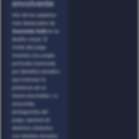
envolvente
Uno de los aspectos
más destacados de
Anaconda Gold
es su
diseño visual. El
fondo del juego
muestra una jungla
profunda iluminada
por destellos dorados
que insinúan la
presencia de un
tesoro escondido. La
anaconda,
protagonista del
juego, aparece en
distintos símbolos
con detalles dorados