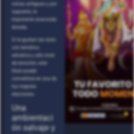
ruinas antiguas y, por
supuesto, la
imponente anaconda
dorada.
Si te gustan las slots
con temática
selvática y alto nivel
de emoción, este
título puede
convertirse en una de
tus mejores
elecciones.
Una
ambientaci
ón salvaje y